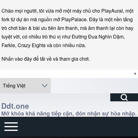
Chuyển đến điều hướng chính
Chuyển đến nội dung chính
Chuyển đến chân trang
Chào mọi người, tôi vừa mở một máy chủ cho PlayAural, một
fork từ dự án mã nguồn mở PlayPalace. Đây là một nền tảng
trò chơi bàn & bài ưu tiên âm thanh, mà âm thanh lại còn hay
tuyệt vời, có nhiều trò thú vị như Đường Đua Nghìn Dặm,
Farkle, Crazy Eights và còn nhiều nữa.
Nhấn vào đây để tải về và tham gia chơi.
×
Select your language
Mở Khối Tìm k
Tìm kiếm
Ddt.one
Mở khóa khả năng tiếp cận, đón nhận sự hòa nhập.
Đóng tìm kiếm
Nhập một hoặc nhiều từ khóa.
Đóng hoặc mở trình đơn chính
Điều hướng chính