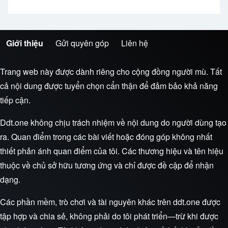
Giới thiệu
Gửi quyên góp
Liên hệ
Trình đơn chân trang
Trang web này được dành riêng cho cộng đồng người mù. Tất
cả nội dung được tuyển chọn cẩn thận để đảm bảo khả năng
tiếp cận.
Ddt.one không chịu trách nhiệm về nội dung do người dùng tạo
ra. Quan điểm trong các bài viết hoặc đóng góp không nhất
thiết phản ánh quan điểm của tôi. Các thương hiệu và tên hiệu
thuộc về chủ sở hữu tương ứng và chỉ được đề cập để nhận
dạng.
Các phần mềm, trò chơi và tài nguyên khác trên ddt.one được
tập hợp và chia sẻ, không phải do tôi phát triển—trừ khi được